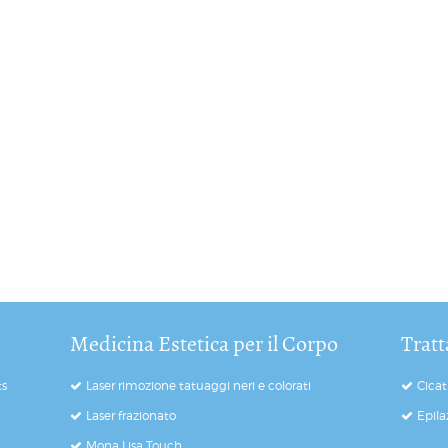
Medicina Estetica per il Corpo
Tratt
ts
Laser rimozione tatuaggi neri e colorati
Cicat
Laser frazionato
Epila
Mona Lisa Touch