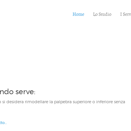
Home
Lo Studio
I Serv
ndo serve:
si desidera rimodellare la palpebra superiore o inferiore senza
tto…