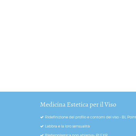
Medicina Estetica per il Viso
Ridefinizione del profilo e contorni del viso - BL Poin
Labbra e la loro sensualità
Blefaroplastica non ablativa- PLEXR