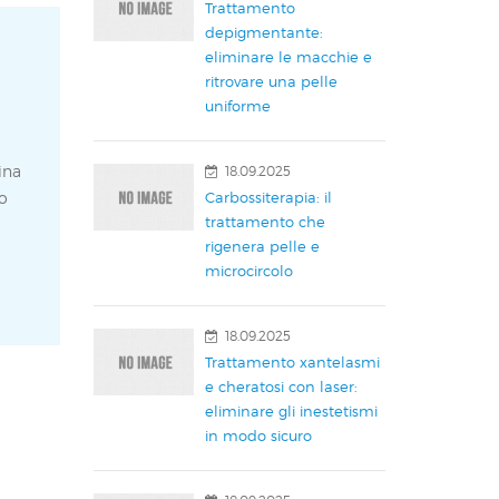
Trattamento
depigmentante:
eliminare le macchie e
ritrovare una pelle
uniforme
ina
18.09.2025
Carbossiterapia: il
o
trattamento che
rigenera pelle e
microcircolo
18.09.2025
Trattamento xantelasmi
e cheratosi con laser:
eliminare gli inestetismi
in modo sicuro